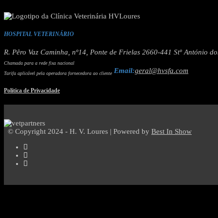
HOSPITAL VETERINÁRIO
R. Pêro Vaz Caminha, nº14, Ponte de Frielas 2660-441 Stº António d
Chamada para a rede fixa nacional
Email:
geral@hvsfa.com
Tarifa aplicável pela operadora fornecedora ao cliente
Política de Privacidade
© Copyright 2024 - H. V. Loures | Powered by
Best In Show