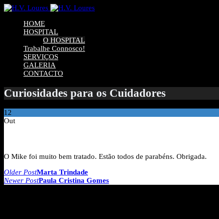
HOME
HOSPITAL
O HOSPITAL
Trabalhe Connosco!
SERVIÇOS
GALERIA
CONTACTO
Curiosidades para os Cuidadores
12
Out
Carla Oliveira
O Mike foi muito bem tratado. Estão todos de parabéns. Obrigada.
Navegação
Older Post
Marta Trindade
Newer Post
Paula Cristina Gomes
de
artigos