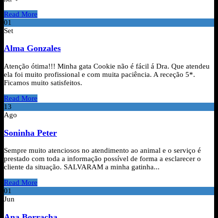
Read More
01
Set
Alma Gonzales
Atenção ótima!!! Minha gata Cookie não é fácil á Dra. Que atendeu
ela foi muito profissional e com muita paciência. A receção 5*.
Ficamos muito satisfeitos.
Read More
13
Ago
Soninha Peter
Sempre muito atenciosos no atendimento ao animal e o serviço é
prestado com toda a informação possível de forma a esclarecer o
cliente da situação. SALVARAM a minha gatinha...
Read More
01
Jun
Ana Borracha