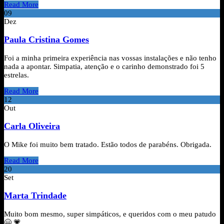
Read More
09
Dez
Paula Cristina Gomes
Foi a minha primeira experiência nas vossas instalações e não tenho
nada a apontar. Simpatia, atenção e o carinho demonstrado foi 5
estrelas.
Read More
12
Out
Carla Oliveira
O Mike foi muito bem tratado. Estão todos de parabéns. Obrigada.
Read More
20
Set
Marta Trindade
Muito bom mesmo, super simpáticos, e queridos com o meu patudo
🤗 💗