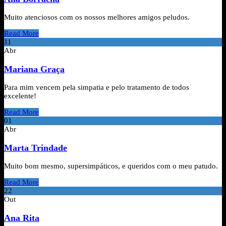
Muito atenciosos com os nossos melhores amigos peludos.
Read More
11
Abr
Mariana Graça
Para mim vencem pela simpatia e pelo tratamento de todos
excelente!
Read More
01
Abr
Marta Trindade
Muito bom mesmo, supersimpáticos, e queridos com o meu patudo.
Read More
22
Out
Ana Rita