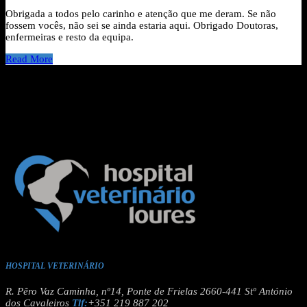
Obrigada a todos pelo carinho e atenção que me deram. Se não
fossem vocês, não sei se ainda estaria aqui. Obrigado Doutoras,
enfermeiras e resto da equipa.
Read More
HOSPITAL VETERINÁRIO
R. Pêro Vaz Caminha, nº14, Ponte de Frielas 2660-441 Stº António
dos Cavaleiros
Tlf:
+351 219 887 202