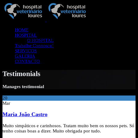
HOME
HOSPITAL
O HOSPITAL
Trabalhe Connosco!
SERVIÇOS
GALERIA
CONTACTO
Testimonials
Manages testimonial
20
Mar
Maria João Castro
Muito simpáticos e carinhosos. Tratam muito bem os nossos pets. Só
tenho coisas boas a dizer. Muito obrigada por tudo.