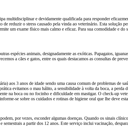
pa multidisciplinar e devidamente qualificada para responder eficazmen
to de reduzir o stress causado pela vinda ao veterinário. Esta solução 
ermite um exame físico mais calmo e eficaz. Para sua comodidade e do
utras espécies animais, designadamente as exóticas. Papagaios, iguanas
ecemos a cães e gatos, entre os quais destacamos as consultas de preven
ária) aos 3 anos de idade sendo uma causa comum de problemas de saúd
prática evitamos o mau hálito, a sensibilidade à volta da boca, a perda 
ente na boca ou no focinho e dificuldade em mastigar. O check-up veter
forme-se sobre os cuidados e rotinas de higiene oral que lhe deve esta
r podem, por vezes, esconder algumas doenças. Quando os sinais clínic
semestrais a partir dos 12 anos. Este serviço inclui vacinação, despar