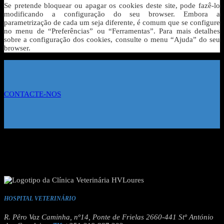
Se pretende bloquear ou apagar os cookies deste site, pode fazê-lo
modificando a configuração do seu browser. Embora a
parametrização de cada um seja diferente, é comum que se configure
no menu de “Preferências” ou “Ferramentas”. Para mais detalhes
sobre a configuração dos cookies, consulte o menu “Ajuda” do seu
browser.
CONTACTE-NOS
HOSPITAL VETERINÁRIO
R. Pêro Vaz Caminha, nº14, Ponte de Frielas 2660-441 Stº António