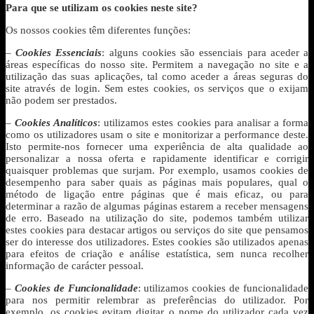
Para que se utilizam os cookies neste site?
Os nossos cookies têm diferentes funções:
–
Cookies Essenciais
: alguns cookies são essenciais para aceder a
áreas específicas do nosso site. Permitem a navegação no site e a
utilização das suas aplicações, tal como aceder a áreas seguras do
site através de login. Sem estes cookies, os serviços que o exijam
não podem ser prestados.
–
Cookies Analíticos
: utilizamos estes cookies para analisar a forma
como os utilizadores usam o site e monitorizar a performance deste.
Isto permite-nos fornecer uma experiência de alta qualidade ao
personalizar a nossa oferta e rapidamente identificar e corrigir
quaisquer problemas que surjam. Por exemplo, usamos cookies de
desempenho para saber quais as páginas mais populares, qual o
método de ligação entre páginas que é mais eficaz, ou para
determinar a razão de algumas páginas estarem a receber mensagens
de erro. Baseado na utilização do site, podemos também utilizar
estes cookies para destacar artigos ou serviços do site que pensamos
ser do interesse dos utilizadores. Estes cookies são utilizados apenas
para efeitos de criação e análise estatística, sem nunca recolher
informação de carácter pessoal.
–
Cookies de Funcionalidade
: utilizamos cookies de funcionalidade
para nos permitir relembrar as preferências do utilizador. Por
exemplo, os cookies evitam digitar o nome do utilizador cada vez